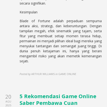
secara signifikan.
Kesimpulan
Blade of Fortune adalah perpaduan sempurna
antara aksi, strategi, dan keberuntungan. Dengan
tampilan megah, efek sinematik yang tajam, serta
fitur yang membuat setiap momen terasa hidup,
permainan ini menjadi pilihan ideal bagi mereka yang
menyukai tantangan dan semangat juang tinggi. Di
dunia penuh ketajaman ini, hanya yang berani
mengambil risiko yang akan memetik kemenangan
sejati.
Posted by
ARTHUR WILLIAMS
in
GAME ONLINE
5 Rekomendasi Game Online
20
Saber Pembawa Cuan
AGU
2025