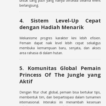
untuk sang putri yang hanya tersedia selama event
berlangsung.
4. Sistem Level-Up Cepat
dengan Hadiah Menarik
Mekanisme progres karakter kini lebih efisien.
Pemain dapat naik level lebih cepat sekaligus
membuka kemampuan baru, senjata, dan akses
area rahasia di dalam hutan.
5. Komunitas Global Pemain
Princess Of The Jungle yang
Aktif
Dengan fitur chat global, pemain bisa bertukar tips,
membentuk tim, dan berpartisipasi dalam turnamen
internasional. Interaksi ini menambah keseruan