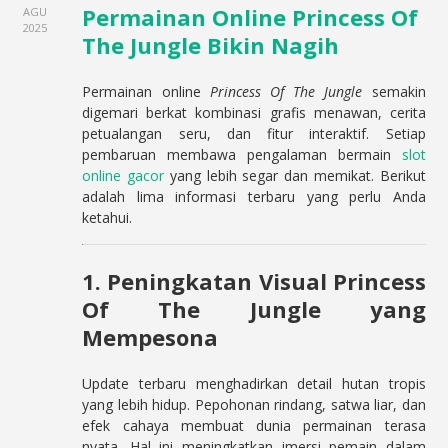
Permainan Online Princess Of
AGU
2025
The Jungle Bikin Nagih
Permainan online
Princess Of The Jungle
semakin
digemari berkat kombinasi grafis menawan, cerita
petualangan seru, dan fitur interaktif. Setiap
pembaruan membawa pengalaman bermain
slot
online gacor
yang lebih segar dan memikat. Berikut
adalah lima informasi terbaru yang perlu Anda
ketahui.
1. Peningkatan Visual Princess
Of The Jungle yang
Mempesona
Update terbaru menghadirkan detail hutan tropis
yang lebih hidup. Pepohonan rindang, satwa liar, dan
efek cahaya membuat dunia permainan terasa
nyata. Hal ini meningkatkan imersi pemain dalam