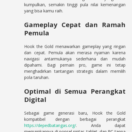
kumpulkan, semakin tinggi pula nilai kemenangan
yang bisa kamu raih.
Gameplay Cepat dan Ramah
Pemula
Hook the Gold menawarkan gameplay yang ringan
dan cepat. Pemula akan merasa nyaman karena
navigasi antarmukanya sederhana dan mudah
dipahami. Bagi pemain pro, game ini tetap
menghadirkan tantangan strategis dalam memilih
pola taruhan.
Optimal di Semua Perangkat
Digital
Sebagai game generasi baru, Hook the Gold
kompatibel dengan berbagai perangkat
https://depedbatangas.org/
. Anda dapat
memainkannya di ponsel pintar, tablet, dan PC tanpa