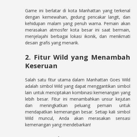
Game ini berlatar di kota Manhattan yang terkenal
dengan kemewahan, gedung pencakar langit, dan
kehidupan malam yang penuh warna. Pemain akan
merasakan atmosfer kota besar ini saat bermain,
menjelajahi berbagai lokasi ikonik, dan menikmati
desain grafis yang menarik.
2. Fitur Wild yang Menambah
Keseruan
Salah satu fitur utama dalam Manhattan Goes Wild
adalah simbol Wild yang dapat menggantikan simbol
lain untuk menciptakan kombinasi kemenangan yang
lebih besar. Fitur ini menambahkan unsur kejutan
dan meningkatkan peluang pemain untuk
mendapatkan kemenangan besar. Setiap kali simbol
Wild muncul, Anda akan merasakan sensasi
kemenangan yang mendebarkan!