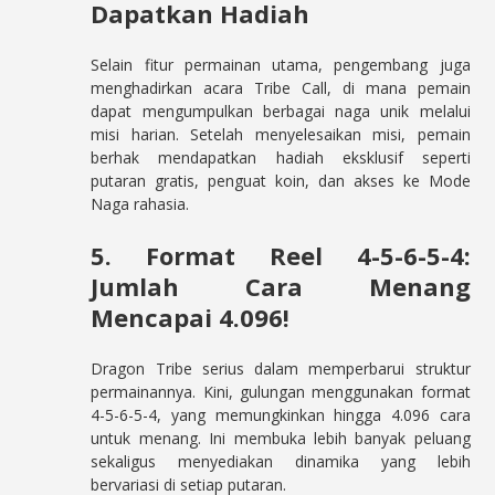
Dapatkan Hadiah
Selain fitur permainan utama, pengembang juga
menghadirkan acara Tribe Call, di mana pemain
dapat mengumpulkan berbagai naga unik melalui
misi harian. Setelah menyelesaikan misi, pemain
berhak mendapatkan hadiah eksklusif seperti
putaran gratis, penguat koin, dan akses ke Mode
Naga rahasia.
5. Format Reel 4-5-6-5-4:
Jumlah Cara Menang
Mencapai 4.096!
Dragon Tribe serius dalam memperbarui struktur
permainannya. Kini, gulungan menggunakan format
4-5-6-5-4, yang memungkinkan hingga 4.096 cara
untuk menang. Ini membuka lebih banyak peluang
sekaligus menyediakan dinamika yang lebih
bervariasi di setiap putaran.