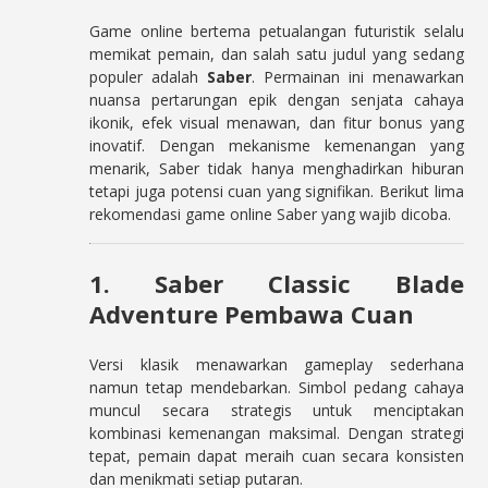
Game online bertema petualangan futuristik selalu
memikat pemain, dan salah satu judul yang sedang
populer adalah
Saber
. Permainan ini menawarkan
nuansa pertarungan epik dengan senjata cahaya
ikonik, efek visual menawan, dan fitur bonus yang
inovatif. Dengan mekanisme kemenangan yang
menarik, Saber tidak hanya menghadirkan hiburan
tetapi juga potensi cuan yang signifikan. Berikut lima
rekomendasi game online Saber yang wajib dicoba.
1. Saber Classic Blade
Adventure Pembawa Cuan
Versi klasik menawarkan gameplay sederhana
namun tetap mendebarkan. Simbol pedang cahaya
muncul secara strategis untuk menciptakan
kombinasi kemenangan maksimal. Dengan strategi
tepat, pemain dapat meraih cuan secara konsisten
dan menikmati setiap putaran.