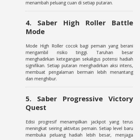
menambah peluang cuan di setiap putaran.
4. Saber High Roller Battle
Mode
Mode High Roller cocok bagi pemain yang berani
mengambil risiko tinggi. Taruhan besar
menghadirkan ketegangan sekaligus potensi hadiah
signifikan. Setiap putaran menghadirkan aksi intens,
membuat pengalaman bermain lebih menantang
dan menghibur.
5. Saber Progressive Victory
Quest
Edisi progresif menampilkan jackpot yang terus
meningkat seiring aktivitas pemain. Setiap level baru
membuka peluang hadiah lebih besar, menjaga