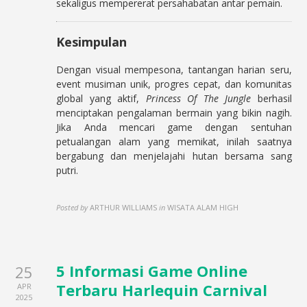
sekaligus mempererat persahabatan antar pemain.
Kesimpulan
Dengan visual mempesona, tantangan harian seru,
event musiman unik, progres cepat, dan komunitas
global yang aktif,
Princess Of The Jungle
berhasil
menciptakan pengalaman bermain yang bikin nagih.
Jika Anda mencari game dengan sentuhan
petualangan alam yang memikat, inilah saatnya
bergabung dan menjelajahi hutan bersama sang
putri.
Posted by
ARTHUR WILLIAMS
in
WISATA ALAM HIGH
5 Informasi Game Online
25
Terbaru Harlequin Carnival
APR
2025