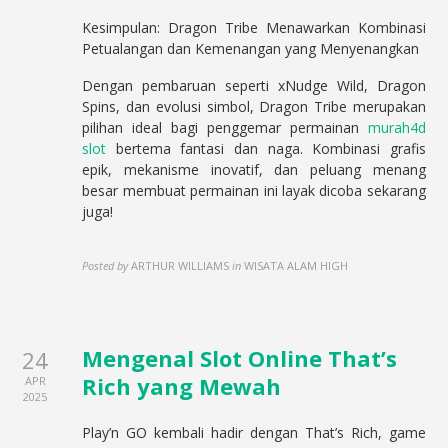
Kesimpulan: Dragon Tribe Menawarkan Kombinasi
Petualangan dan Kemenangan yang Menyenangkan
Dengan pembaruan seperti xNudge Wild, Dragon
Spins, dan evolusi simbol, Dragon Tribe merupakan
pilihan ideal bagi penggemar permainan
murah4d
slot
bertema fantasi dan naga. Kombinasi grafis
epik, mekanisme inovatif, dan peluang menang
besar membuat permainan ini layak dicoba sekarang
juga!
Posted by
ARTHUR WILLIAMS
in
WISATA ALAM HIGH
Mengenal Slot Online That’s
24
Rich yang Mewah
APR
2025
Play’n GO kembali hadir dengan That’s Rich, game