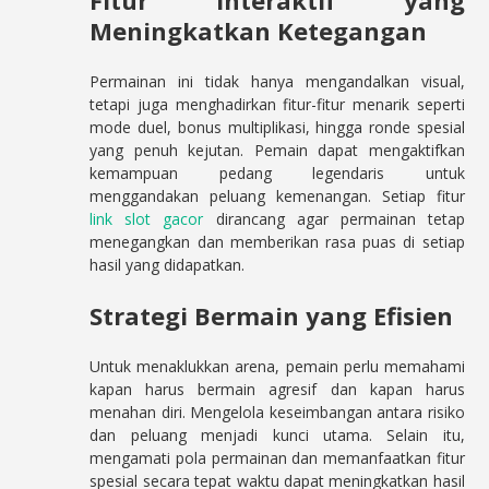
Fitur Interaktif yang
Meningkatkan Ketegangan
Permainan ini tidak hanya mengandalkan visual,
tetapi juga menghadirkan fitur-fitur menarik seperti
mode duel, bonus multiplikasi, hingga ronde spesial
yang penuh kejutan. Pemain dapat mengaktifkan
kemampuan pedang legendaris untuk
menggandakan peluang kemenangan. Setiap fitur
link slot gacor
dirancang agar permainan tetap
menegangkan dan memberikan rasa puas di setiap
hasil yang didapatkan.
Strategi Bermain yang Efisien
Untuk menaklukkan arena, pemain perlu memahami
kapan harus bermain agresif dan kapan harus
menahan diri. Mengelola keseimbangan antara risiko
dan peluang menjadi kunci utama. Selain itu,
mengamati pola permainan dan memanfaatkan fitur
spesial secara tepat waktu dapat meningkatkan hasil