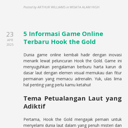
Posted by
ARTHUR WILLIAMS
in
WISATA ALAM HIGH
5 Informasi Game Online
23
Terbaru Hook the Gold
APR
2025
Dunia game online kembali hadir dengan inovasi
menarik lewat peluncuran Hook the Gold. Game ini
menyuguhkan pengalaman berburu harta karun di
dasar laut dengan elemen visual memukau dan fitur
permainan yang memacu adrenalin. Yuk, ulas lima
hal penting yang perlu kamu ketahui!
Tema Petualangan Laut yang
Adiktif
Pertama, Hook the Gold mengajak pemain untuk
menyelami dunia laut dalam yang penuh misteri dan