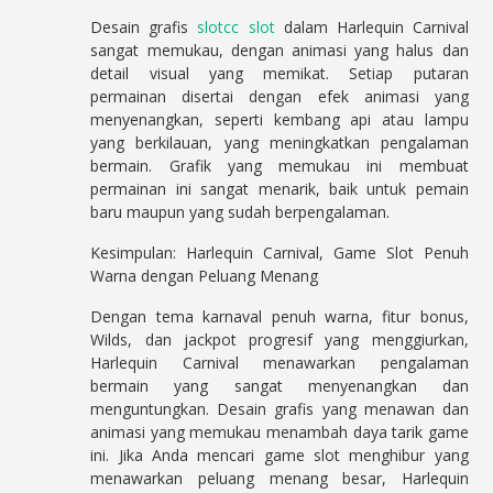
Desain grafis
slotcc slot
dalam Harlequin Carnival
sangat memukau, dengan animasi yang halus dan
detail visual yang memikat. Setiap putaran
permainan disertai dengan efek animasi yang
menyenangkan, seperti kembang api atau lampu
yang berkilauan, yang meningkatkan pengalaman
bermain. Grafik yang memukau ini membuat
permainan ini sangat menarik, baik untuk pemain
baru maupun yang sudah berpengalaman.
Kesimpulan: Harlequin Carnival, Game Slot Penuh
Warna dengan Peluang Menang
Dengan tema karnaval penuh warna, fitur bonus,
Wilds, dan jackpot progresif yang menggiurkan,
Harlequin Carnival menawarkan pengalaman
bermain yang sangat menyenangkan dan
menguntungkan. Desain grafis yang menawan dan
animasi yang memukau menambah daya tarik game
ini. Jika Anda mencari game slot menghibur yang
menawarkan peluang menang besar, Harlequin