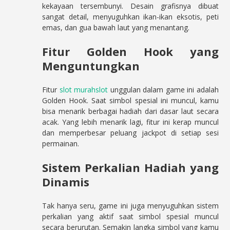
kekayaan tersembunyi. Desain grafisnya dibuat
sangat detail, menyuguhkan ikan-ikan eksotis, peti
emas, dan gua bawah laut yang menantang.
Fitur Golden Hook yang
Menguntungkan
Fitur
slot murahslot
unggulan dalam game ini adalah
Golden Hook. Saat simbol spesial ini muncul, kamu
bisa menarik berbagai hadiah dari dasar laut secara
acak. Yang lebih menarik lagi, fitur ini kerap muncul
dan memperbesar peluang jackpot di setiap sesi
permainan.
Sistem Perkalian Hadiah yang
Dinamis
Tak hanya seru, game ini juga menyuguhkan sistem
perkalian yang aktif saat simbol spesial muncul
secara berurutan. Semakin langka simbol yang kamu