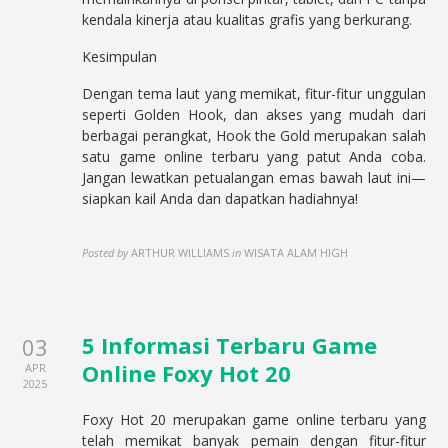
kendala kinerja atau kualitas grafis yang berkurang.
Kesimpulan
Dengan tema laut yang memikat, fitur-fitur unggulan
seperti Golden Hook, dan akses yang mudah dari
berbagai perangkat, Hook the Gold merupakan salah
satu game online terbaru yang patut Anda coba.
Jangan lewatkan petualangan emas bawah laut ini—
siapkan kail Anda dan dapatkan hadiahnya!
Posted by
ARTHUR WILLIAMS
in
WISATA ALAM HIGH
5 Informasi Terbaru Game
03
Online Foxy Hot 20
APR
2025
Foxy Hot 20 merupakan game online terbaru yang
telah memikat banyak pemain dengan fitur-fitur