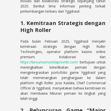
inovasi dan kolaborasi strategis sepanjang tahun
2025. Berikut lima informasi penting terkait
perkembangan terbaru dari Yggdrasil:
1. Kemitraan Strategis dengan
High Roller
Pada bulan Februari 2025, Yggdrasil menjalin
kemitraan strategis dengan High Roller
Technologies, operator platform kasino online
premium. Kolaborasi dari
https://biroumumsetdaprovntt.com/
bertujuan untuk
meningkatkan keterlibatan pemain dengan
mengintegrasikan portofolio game Yggdrasil yang
telah memenangkan penghargaan ke dalam
platform High Roller. Jose Kadala, Chief Commercial
Officer di Yggdrasil, menyatakan bahwa kemitraan ini
akan membawa hiburan pemain ke tingkat yang
lebih tinggi.
2. Peluncuran Game “Major