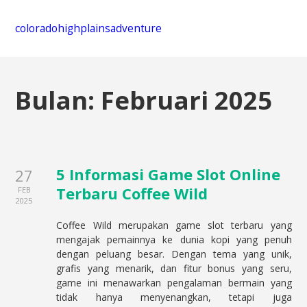
coloradohighplainsadventure
Bulan:
Februari 2025
5 Informasi Game Slot Online
27
Terbaru Coffee Wild
FEB
2025
Coffee Wild merupakan game slot terbaru yang
mengajak pemainnya ke dunia kopi yang penuh
dengan peluang besar. Dengan tema yang unik,
grafis yang menarik, dan fitur bonus yang seru,
game ini menawarkan pengalaman bermain yang
tidak hanya menyenangkan, tetapi juga