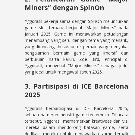
Miners” dengan SpinOn
Yggdrasil bekerja sama dengan SpinOn meluncurkan
game slot terbaru berjudul “Major Miners” pada
Januari 2025. Game ini menawarkan petualangan
menambang yang seru dengan tema yang menarik,
yang dirancang khusus untuk pemain yang menyukai
pengalaman bermain game yang imersif dan
perburuan harta karun. Zoe Bird, Principal di
Yggdrasil, menyebut “Major Miners” sebagai judul
yang ideal untuk mengawali tahun 2025.
3. Partisipasi di ICE Barcelona
2025
Yggdrasil berpartisipasi di ICE Barcelona 2025,
sebuah pameran industri game terkemuka. Di acara
tersebut, Yggdrasil memamerkan kreativitas dan visi
mereka dalam mendorong batasan game, serta
dedikasi mereka untuk menawarkan game terbaik