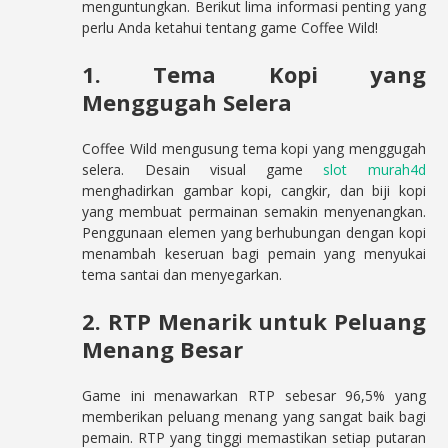
menguntungkan. Berikut lima informasi penting yang
perlu Anda ketahui tentang game Coffee Wild!
1. Tema Kopi yang
Menggugah Selera
Coffee Wild mengusung tema kopi yang menggugah
selera. Desain visual game
slot murah4d
menghadirkan gambar kopi, cangkir, dan biji kopi
yang membuat permainan semakin menyenangkan.
Penggunaan elemen yang berhubungan dengan kopi
menambah keseruan bagi pemain yang menyukai
tema santai dan menyegarkan.
2. RTP Menarik untuk Peluang
Menang Besar
Game ini menawarkan RTP sebesar 96,5% yang
memberikan peluang menang yang sangat baik bagi
pemain. RTP yang tinggi memastikan setiap putaran