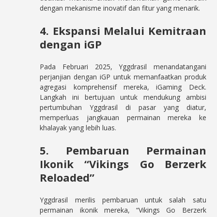
dengan mekanisme inovatif dan fitur yang menarik.
4. Ekspansi Melalui Kemitraan
dengan iGP
Pada Februari 2025, Yggdrasil menandatangani
perjanjian dengan iGP untuk memanfaatkan produk
agregasi komprehensif mereka, iGaming Deck.
Langkah ini bertujuan untuk mendukung ambisi
pertumbuhan Yggdrasil di pasar yang diatur,
memperluas jangkauan permainan mereka ke
khalayak yang lebih luas.
5. Pembaruan Permainan
Ikonik “Vikings Go Berzerk
Reloaded”
Yggdrasil merilis pembaruan untuk salah satu
permainan ikonik mereka, “Vikings Go Berzerk