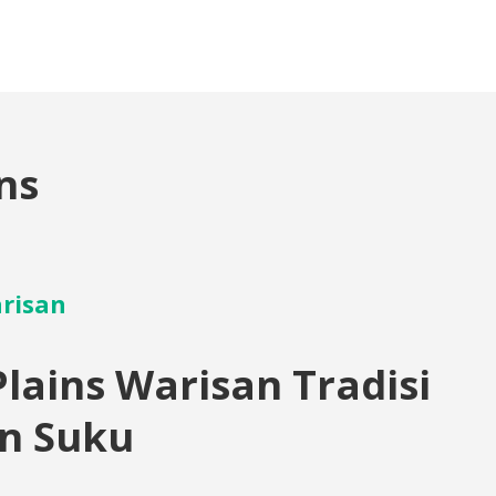
ns
risan
lains Warisan Tradisi
n Suku