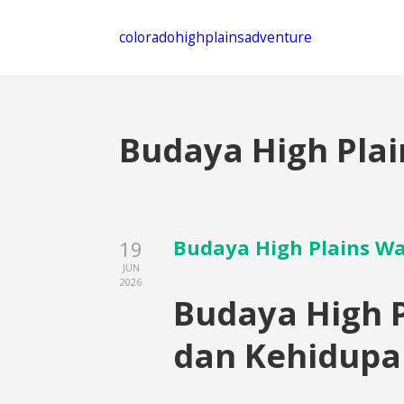
coloradohighplainsadventure
Budaya High Plai
Budaya High Plains Wa
19
JUN
2026
Budaya High P
dan Kehidupa