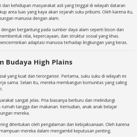
i dan kehidupan masyarakat asli yang tinggal di wilayah dataran
kup area luas yang kaya akan sejarah suku pribumi. Oleh karena itu,
ubungan manusia dengan alam.
dup dengan bergantung pada sumber daya alam seperti bison dan
membentuk nilai, kepercayaan, dan struktur sosial yang khas.
mencerminkan adaptasi manusia terhadap lingkungan yang keras.
m Budaya High Plains
ial yang kuat dan terorganisir. Pertama, suku suku di wilayah ini
rja sama. Selain itu, mereka membangun komunitas yang saling
i.
arakat sangat jelas. Pria biasanya berburu dan melindungi
 rumah tangga dan makanan. Kemudian, anak anak belajar
gkungan mereka.
ering ditentukan oleh pengalaman dan kebijaksanaan. Oleh karena
 kemampuan mereka dalam mengambil keputusan penting.