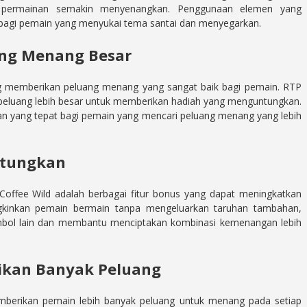
t permainan semakin menyenangkan. Penggunaan elemen yang
agi pemain yang menyukai tema santai dan menyegarkan.
ang Menang Besar
 memberikan peluang menang yang sangat baik bagi pemain. RTP
i peluang lebih besar untuk memberikan hadiah yang menguntungkan.
han yang tepat bagi pemain yang mencari peluang menang yang lebih
ntungkan
Coffee Wild adalah berbagai fitur bonus yang dapat meningkatkan
gkinkan pemain bermain tanpa mengeluarkan taruhan tambahan,
mbol lain dan membantu menciptakan kombinasi kemenangan lebih
rikan Banyak Peluang
emberikan pemain lebih banyak peluang untuk menang pada setiap