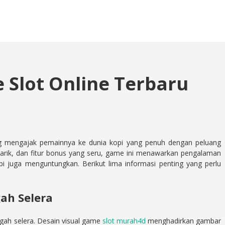
 Slot Online Terbaru
g mengajak pemainnya ke dunia kopi yang penuh dengan peluang
arik, dan fitur bonus yang seru, game ini menawarkan pengalaman
i juga menguntungkan. Berikut lima informasi penting yang perlu
ah Selera
ah selera. Desain visual game
slot murah4d
menghadirkan gambar