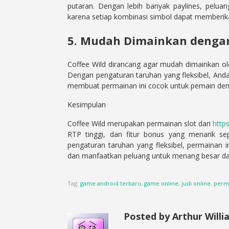
putaran. Dengan lebih banyak paylines, pelua
karena setiap kombinasi simbol dapat memberik
5. Mudah Dimainkan dengan
Coffee Wild dirancang agar mudah dimainkan o
Dengan pengaturan taruhan yang fleksibel, Anda 
membuat permainan ini cocok untuk pemain den
Kesimpulan
Coffee Wild merupakan permainan slot dari
http
RTP tinggi, dan fitur bonus yang menarik se
pengaturan taruhan yang fleksibel, permainan
dan manfaatkan peluang untuk menang besar da
Tag:
game android terbaru
,
game online
,
judi online
,
perma
Posted by Arthur Willi