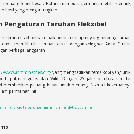
ng menang lebih besar. Hal ini membuat permainan lebih menarik,
an hasil yang menguntungkan.
 Pengaturan Taruhan Fleksibel
leh semua level pemain, baik pemula maupun yang berpengalaman.
dapat memilih nilai taruhan sesuai dengan keinginan Anda. Fitur ini
gan berbagai anggaran.
s://www.abmministries.org/
yang menghadirkan tema kopi yang unik,
perti putaran gratis dan Wild. Dengan 25 jalur pembayaran dan
 ini memberikan peluang besar untuk menang. Nikmati keseruannya
lam permainan ini!
inan android terbaru
,
permainan online
,
slot
,
slot online
ams