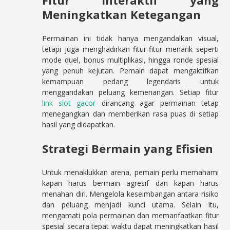
Fitur Interaktif yang
Meningkatkan Ketegangan
Permainan ini tidak hanya mengandalkan visual,
tetapi juga menghadirkan fitur-fitur menarik seperti
mode duel, bonus multiplikasi, hingga ronde spesial
yang penuh kejutan. Pemain dapat mengaktifkan
kemampuan pedang legendaris untuk
menggandakan peluang kemenangan. Setiap fitur
link slot gacor
dirancang agar permainan tetap
menegangkan dan memberikan rasa puas di setiap
hasil yang didapatkan.
Strategi Bermain yang Efisien
Untuk menaklukkan arena, pemain perlu memahami
kapan harus bermain agresif dan kapan harus
menahan diri. Mengelola keseimbangan antara risiko
dan peluang menjadi kunci utama. Selain itu,
mengamati pola permainan dan memanfaatkan fitur
spesial secara tepat waktu dapat meningkatkan hasil