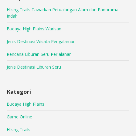
Hiking Trails Tawarkan Petualangan Alam dan Panorama
Indah
Budaya High Plains Warisan
Jenis Destinasi Wisata Pengalaman
Rencana Liburan Seru Perjalanan
Jenis Destinasi Liburan Seru
Kategori
Budaya High Plains
Game Online
Hiking Trails