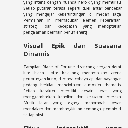
yang intens dengan nuansa heroik yang memukau.
Setiap putaran terasa seperti duel antar pendekar
yang mengejar keberuntungan di medan laga.
Permainan ini memadukan elemen keberanian,
strategi, dan kecepatan yang menciptakan
pengalaman bermain penuh energi.
Visual Epik dan Suasana
Dinamis
Tampilan Blade of Fortune dirancang dengan detail
luar biasa. Latar belakang menampilkan arena
pertarungan kuno, di mana cahaya api dan bayangan
pedang berkilau menciptakan atmosfer dramatis.
Setiap karakter memiliki desain khas yang
menggambarkan keahlian dan kekuatan mereka.
Musik latar yang tegang menambah kesan
mendalam dan membangkitkan semangat pemain di
setiap aksi.