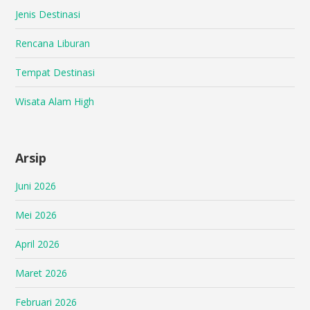
Jenis Destinasi
Rencana Liburan
Tempat Destinasi
Wisata Alam High
Arsip
Juni 2026
Mei 2026
April 2026
Maret 2026
Februari 2026