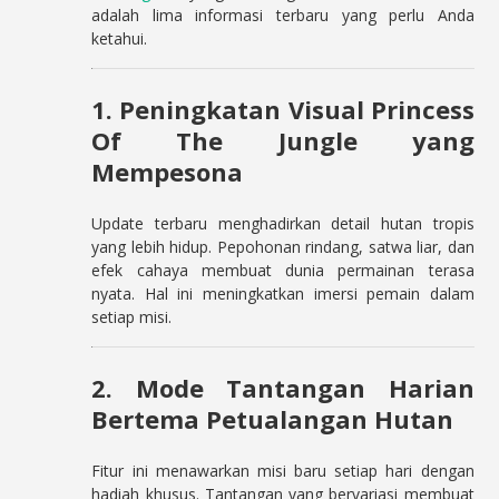
adalah lima informasi terbaru yang perlu Anda
ketahui.
1. Peningkatan Visual Princess
Of The Jungle yang
Mempesona
Update terbaru menghadirkan detail hutan tropis
yang lebih hidup. Pepohonan rindang, satwa liar, dan
efek cahaya membuat dunia permainan terasa
nyata. Hal ini meningkatkan imersi pemain dalam
setiap misi.
2. Mode Tantangan Harian
Bertema Petualangan Hutan
Fitur ini menawarkan misi baru setiap hari dengan
hadiah khusus. Tantangan yang bervariasi membuat