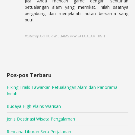
Jika Anda mencari game dengan sentuhan
petualangan alam yang memikat, inilah saatnya
bergabung dan menjelajahi hutan bersama sang
putri.
Posted by
ARTHUR WILLIAMS
in
WISATA ALAM HIGH
Pos-pos Terbaru
Hiking Trails Tawarkan Petualangan Alam dan Panorama
Indah
Budaya High Plains Warisan
Jenis Destinasi Wisata Pengalaman
Rencana Liburan Seru Perjalanan