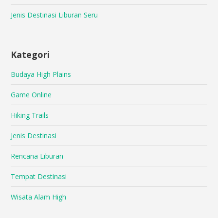
Jenis Destinasi Liburan Seru
Kategori
Budaya High Plains
Game Online
Hiking Trails
Jenis Destinasi
Rencana Liburan
Tempat Destinasi
Wisata Alam High