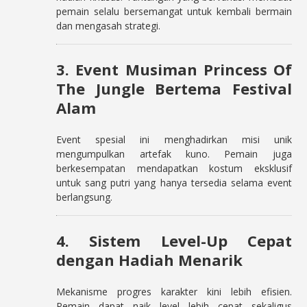
pemain selalu bersemangat untuk kembali bermain
dan mengasah strategi.
3. Event Musiman Princess Of
The Jungle Bertema Festival
Alam
Event spesial ini menghadirkan misi unik
mengumpulkan artefak kuno. Pemain juga
berkesempatan mendapatkan kostum eksklusif
untuk sang putri yang hanya tersedia selama event
berlangsung.
4. Sistem Level-Up Cepat
dengan Hadiah Menarik
Mekanisme progres karakter kini lebih efisien.
Pemain dapat naik level lebih cepat sekaligus