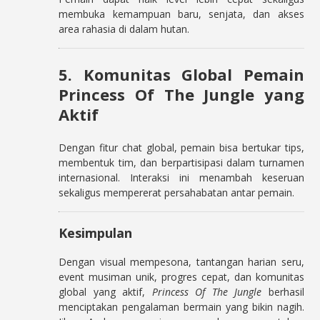
membuka kemampuan baru, senjata, dan akses
area rahasia di dalam hutan.
5. Komunitas Global Pemain
Princess Of The Jungle yang
Aktif
Dengan fitur chat global, pemain bisa bertukar tips,
membentuk tim, dan berpartisipasi dalam turnamen
internasional. Interaksi ini menambah keseruan
sekaligus mempererat persahabatan antar pemain.
Kesimpulan
Dengan visual mempesona, tantangan harian seru,
event musiman unik, progres cepat, dan komunitas
global yang aktif,
Princess Of The Jungle
berhasil
menciptakan pengalaman bermain yang bikin nagih.