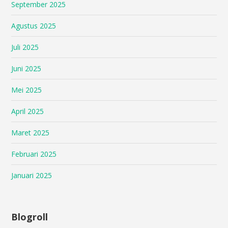
September 2025
Agustus 2025
Juli 2025
Juni 2025
Mei 2025
April 2025
Maret 2025
Februari 2025
Januari 2025
Blogroll